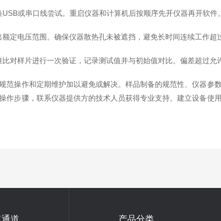
USB或串口线尝试。重启仪器和计算机后按顺序先开仪器再开软件
额定电压范围。确保仪器散热孔未被遮挡，避免长时间连续工作超
比对样片进行一次验证，记录测试值并与初始值对比。偏差超过允
范操作和定期维护加以避免或解决。样品制备的规范性、仪器参数
操作步骤，联系仪器提供方的技术人员获得专业支持。建立设备使
速通道
产品分类