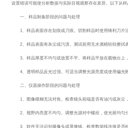
设置错误可能使分析数据与实际目视观察存在差异。以下从样
一、样品制备阶段的问题与处理
1、样品表面存在划痕或刀痕。切割样品时使用锋利刀片沿
2、样品表面有灰尘或污渍。测试前用无水酒精轻轻擦拭表
3、样品厚度不均匀或放置不平。将样品平放在载物台上，
4、透明样品反光过强。可适当调整光源亮度或使用偏光附
二、仪器操作阶段的问题与处理
1、图像模糊无法对焦。检查镜头前端是否有油污或灰尘，
2、视野内亮度不均匀。调整光源对中螺丝，使光斑均匀分
3、软件无法识别摄像头或显微镜。检查数据线连接是否松