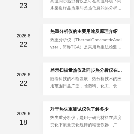
高温同步热分析仪是可在高温环境下同
2.双向控制搭配触控操作。采用仪器与
23
确材料物理性质、优化材料结构，在材
步采集样品热重与差热信息的热分析仪
软件双向控制系统，配备7寸彩色触摸
料科学、工业生产、环境科学等领域具
器。厦门森倍科技有限公司HNB-STA3
屏，界面清晰，操作简便。3...
备应用价值，同时也可用于研究材料的
00高温同步热分析仪，具备测量精度较
热传导特性，以及不同温度、压力条件
好、结果可靠、适用范围广等特点，广
热重分析仪的主要用途及原理介绍
下的热导率变化规律。设备核心组成1.
2026-6
泛应用于陶瓷、玻璃、金属合金、矿
热重分析仪（ThermalGravimetricAnal
加热器提供稳定可控的热源，可将样品
22
物、催化剂、含能材料、塑胶高分子、
yzer，简称TGA）是采用热重法检测物
温度调控并稳定在测试所需的温度区间
涂料、医药、食品等多个领域。主要检
质温度-质量变化关系的仪器。厦门森
内，为导热测试提供基础温度条件。
测功能相变与反应热1.相变分析。材料
倍科技有限公司的热重分析仪，核心工
2....
在不同温度下的相变过程可通过DSC信
作原理为在程序控温条件下，测量物质
差示扫描量热仪及同步热分析仪在消防行业的应用
号清晰记录，包含相变温度与相变热，
2026-6
质量随温度或时间的变化规律。当被测
随着科技的不断发展，热分析技术的应
为材料设计提供基础数据支撑。2.反应
22
物质在加热过程中发生升华、汽化、分
用范围日益广泛，除塑料、化工、食品
热测定。结合TGA与DSC两类数据，可
解释放气体或失去结晶水等变化时，质
等常见领域外，也逐步应用于消防相关
计算材料在特定化学反应...
量会相应改变，热重曲线会呈现下降趋
工作。相关消防单位采购厦门森倍科技
势。通过分析热重曲线，可明确被测物
有限公司的一批热分析仪器，包括HNB
对于热失重测试仪你了解多少
质发生质量变化的温度节点，并计算出
2026-6
-STA200同步热分析仪、HNB-DRS3导
热失重分析仪，是用于研究材料在温度
具体的失重量。主要功能与应用热重分
18
热系数测定仪和HNB-DSC500C差示扫
变化下质量变化规律的精密仪器，广泛
析仪主要用于分析物质受热过程中的质
描量热仪，用于测定材料在不同温度下
应用于材料科学、化学、制药、环境科
量变化，以...