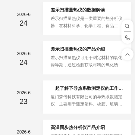
仪器通过测定样品在加热过程中吸收或
释放的热量，获取材料热性质相关信
差示扫描量热仪的数据解读
2026-6
息，研究与材料内部热转变相关的温
差示扫描量热仪是一类重要的热分析仪
24
度、热流对应关系，适用范围广泛，多
器，在材料科学、化学工程、食品工业
用于材料研发、性能检测与质量控制工
等多个领域发挥作用。厦门森倍科技有
作。实验操作流程与注意事项使用差示
限公司HNB-DSC500差示扫描量热仪，
扫描量热仪开展实验的基本步骤为：先
可测定物质在受热氧化条件下发生显著
差示扫描量热仪的产品介绍
选取适配的待测样品放入样品池；接着
2026-6
氧化反应的起始时间，即氧化诱导期
差示扫描量热仪可用于测定材料的氧化
设置加热速率、温度范围等实验参数；
24
（OIT），以此评估材料的抗氧化性能
诱导期，通过检测获取材料的氧化诱导
随后启动实验，同步记录样品热性质随
与稳定性。一、测试原理与目的氧化诱
时长，能够评估材料的耐热性与稳定
时间的变化；实验结束后对采集的数据
导期测试以差示扫描量热法（DSC）为
性，在材料科学、工程应用及产品质量
进行处理...
核心原理，是基于样品热响应特性的实
控制等领域具有重要作用。设备技术特
一起了解下导热系数测定仪的工作原理
验方法。通过监测塑料等材料在高温、
2026-6
点以厦门森倍科技有限公司HNB-DSC2
厦门森倍科技有限公司的导热系数测定
氧气环境下自动催化氧化反应的起始时
23
00A差示扫描量热仪为例，仪器温度覆
仪，主要用于测定塑料、橡胶、玻璃、
间，可评价材料的耐热老化性能。测试
盖范围为室温～600℃，支持多段温度
纤维板、保温材料等各类材料的导热系
的核心目的，是预判材料实际使...
程序设置，主要特点如下：1.测试准确
数。导热系数是衡量材料导热特性与保
度良好。仪器测试结果准确可靠，能够
温性能的重要参数，对评估耐热保温材
高温同步热分析仪产品介绍
帮助研究人员捕捉材料的细微热变化。
2026-6
料性能具有重要作用。该仪器可辅助明