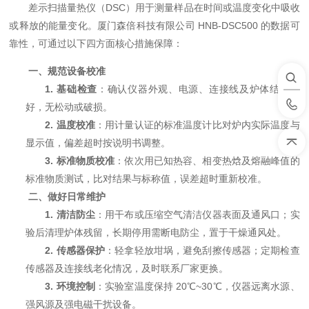
差示扫描量热仪（DSC）用于测量样品在时间或温度变化中吸收
或释放的能量变化。厦门森倍科技有限公司 HNB-DSC500 的数据可
靠性，可通过以下四方面核心措施保障：
一、规范设备校准
1.
基础检查
：确认仪器外观、电源、连接线及炉体结构完
好，无松动或破损。
2.
温度校准
：用计量认证的标准温度计比对炉内实际温度与
显示值，偏差超时按说明书调整。
3.
标准物质校准
：依次用已知热容、相变热焓及熔融峰值的
标准物质测试，比对结果与标称值，误差超时重新校准。
二、做好日常维护
1.
清洁防尘
：用干布或压缩空气清洁仪器表面及通风口；实
验后清理炉体残留，长期停用需断电防尘，置于干燥通风处。
2.
传感器保护
：轻拿轻放坩埚，避免刮擦传感器；定期检查
传感器及连接线老化情况，及时联系厂家更换。
3.
环境控制
：实验室温度保持 20℃~30℃，仪器远离水源、
强风源及强电磁干扰设备。