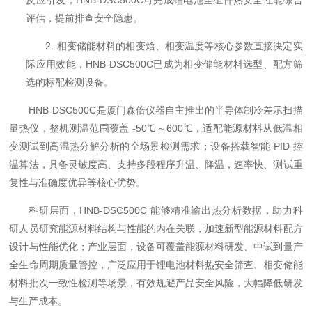
反应引发，HNB-DSC500C可完成锂电池全组件热安全性能综合
评估，提前排查安全隐患。
2. 相变储能材料的相变焓、相变温度等核心参数直接决定实
际应用效能，HNB-DSC500C已成为相变储能材料选型、配方筛
选的标配检测设备。
HNB-DSC500C是厦门森倍仪器自主推出的半导体制冷差示扫描
量热仪，整机测温范围覆盖 -50℃～600℃，适配能源材料从低温相
变测试到高温热分解分析的全场景检测需求；设备搭载智能 PID 控
温算法，具备灵敏度高、支持多段程序升温、降温，速率快、测试重
复性与准确度优异等核心优势。
科研层面，HNB-DSC500C 能够精准输出热分析数据，助力科
研人员研究能源材料结构与性能的内在关联，加速新型能源材料配方
设计与性能优化；产业层面，设备可覆盖能源材料研发、中试到量产
全生命周期质量管控，广泛应用于锂电池材料热安全筛查、相变储能
材料批次一致性检测等场景，有效规避产品安全风险，大幅降低研发
与生产成本。