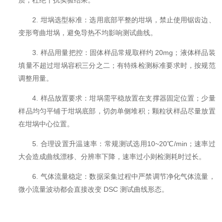
质，杜绝干扰实验结果。
2. 坩埚选型标准：选用底部平整的坩埚，禁止使用锯齿边、
变形弯曲坩埚，避免导热不均影响测试曲线。
3. 样品用量把控：固体样品常规取样约 20mg；液体样品装
填量不超过坩埚容积三分之二；有特殊检测标准要求时，按规范
调整用量。
4. 样品放置要求：坩埚需平稳放置在支撑器固定位置；少量
样品均匀平铺于坩埚底部，切勿单侧堆积；颗粒状样品尽量放置
在坩埚中心位置。
5. 合理设置升温速率：常规测试选用10~20℃/min；速率过
大会造成曲线漂移、分辨率下降，速率过小则检测耗时过长。
6. 气体流量稳定：数据采集过程中严禁调节净化气体流量，
微小流量波动都会直接改变 DSC 测试曲线形态。