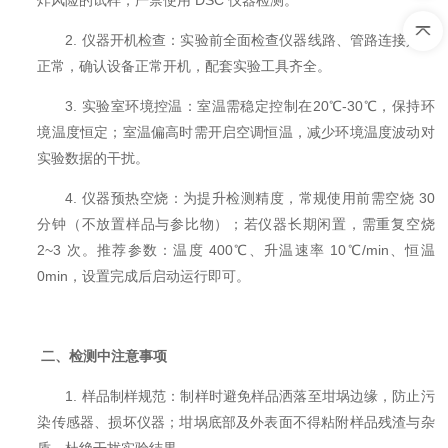
炸风险的试样，严禁使用 DSC 仪器检测。
2. 仪器开机检查：实验前全面检查仪器线路、管路连接是否
正常，确认设备正常开机，配套实验工具齐全。
3. 实验室环境控温：室温需稳定控制在20℃-30℃，保持环
境温度恒定；室温偏高时需开启空调恒温，减少环境温度波动对
实验数据的干扰。
4. 仪器预热空烧：为提升检测精度，常规使用前需空烧 30
分钟（不放置样品与参比物）；若仪器长期闲置，需重复空烧
2~3 次。推荐参数：温度 400℃、升温速率 10℃/min、恒温
0min，设置完成后启动运行即可。
二、检测中注意事项
1. 样品制样规范：制样时避免样品洒落至坩埚边缘，防止污
染传感器、损坏仪器；坩埚底部及外表面不得粘附样品残渣与杂