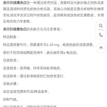
差示扫描量热仪
是一种通过程序控温，测量样品与参比物之间热流差
随温度或时间变化的热分析仪器。其核心功能是定量分析材料在物理
变化或化学反应过程中的热效应，提供吸热或放热的定量数据，并测
定相关热力学参数。
差示扫描量热仪
的实验方法与注意事项：
样品制备：
样品需研磨均匀，用量通常为
1-10 mg，根据热效应强度调整。
密封于铝坩埚或陶瓷坩埚中，参比物常用
α-氧化铝。
仪器校准：
温度校准：使用铟、锌等高纯标准物质。
热流校准：通过标准物质的已知焓变进行。
实验步骤：
设定温度范围和升温
/降温速率。
控制气氛。