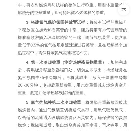
中，再次对燃烧舟与试样的整体进行称重，用整体重量减去
燃烧舟的空舟重量，即可得出聚乙烯试样的净重。
3.
搭建氮气保护氛围并放置试样
：将装有试样的燃烧舟
平稳放置在加热炉石英管的中部，随后将带有排气玻璃管的
橡胶塞紧密插入玻璃燃烧管的一端；调节气氛装置，使含氧
量低于0.5%的氮气按规定流速通过石英管，且在后续整个加
热过程中，需保持该氮气流速稳定不变。
4.
第一次冷却称重（测定热解残留物重量）
：加热完成
后，将燃烧舟移至仪器端口处，切勿立即取出；待燃烧舟在
氮气氛围中稍作冷却后，再将其取出，放入干燥器中冷却
20~30分钟，冷却后重新称重，用此次重量减去燃烧舟空舟
重量，测定并记录热解残留物的重量。
5.
氧气灼烧并第二次冷却称重
：将燃烧舟重新放回玻璃
燃烧管内，通过气氛装置切换通气类型，用氧气取代氮气，
以合适的流速通入玻璃燃烧管及石英管内，确保残留的炭黑
燃烧；燃烧完成后，取出燃烧舟冷却至室温，再次称重，用