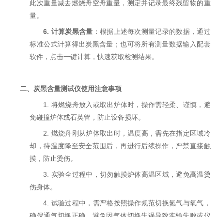
此次重量减去燃烧舟空舟重量，测定并记录最终残留物的重
量。
6.
计算炭黑含量
：根据上述每次测量记录的数据，通过
标准公式计算得出炭黑含量；也可将所有测量数据输入配套
软件，点击一键计算，快速获取检测结果。
二、炭黑含量测试仪使用注意事项
1. 将燃烧舟放入或取出炉体时，操作需轻柔、谨慎，避
免碰撞炉体或石英管，防止设备损坏。
2. 燃烧舟刚从炉体取出时，温度高，需先在指定区域冷
却，待温度降至安全范围后，再进行后续操作，严禁直接触
摸，防止烫伤。
3. 实验全过程中，切勿触摸炉体高温区域，避免高温烫
伤身体。
4. 试验过程中，需严格按照操作规范切换氮气与氧气，
确保通气切换正确，避免因气体切换失误导致实验失败或仪